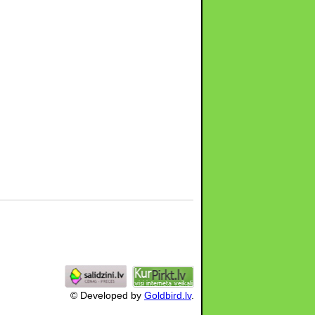
© Developed by
Goldbird.lv
.