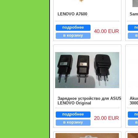
LENOVO A7600
Sam
подробнее
п
40.00 EUR
в корзину
в
Зарядное устройство для ASUS
Akum
LENOVO Original
300
подробнее
п
20.00 EUR
в корзину
в