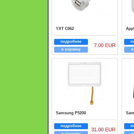
YXT C062
App
подробнее
п
7.00 EUR
в корзину
в
Samsung P5200
Sam
подробнее
п
31.00 EUR
в корзину
в