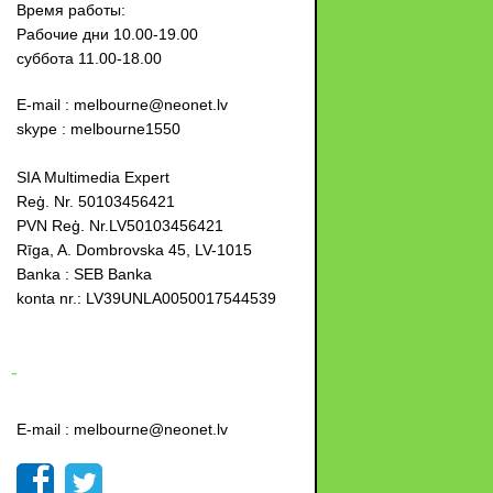
Время работы:
Рабочие дни 10.00-19.00
суббота 11.00-18.00
E-mail : melbourne@neonet.lv
skype : melbourne1550
SIA Multimedia Expert
Reģ. Nr. 50103456421
PVN Reģ. Nr.LV50103456421
Rīga, A. Dombrovska 45, LV-1015
Banka : SEB Banka
konta nr.: LV39UNLA0050017544539
-
E-mail : melbourne@neonet.lv