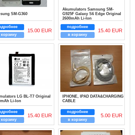
Akumulators Samsung SM-
sung SM-G360
G925F Galaxy S6 Edge Original
2600mAh Li-Ion
одробнее
подробнее
15.00 EUR
15.40 EUR
 корзину
в корзину
ulators LG BL-T7 Original
IPHONE, IPAD DATA&CHARGING
0mAh Li-Ion
CABLE
одробнее
подробнее
15.40 EUR
5.00 EUR
 корзину
в корзину