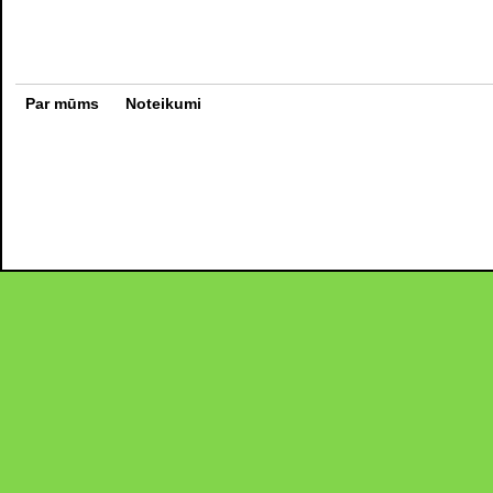
Par mūms
Noteikumi