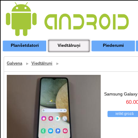
Planšetdatori
Viedtālruņi
Piederumi
Galvena
Viedtālruņi
Samsung Galaxy
60.0
ielikt grozā
atpakaļ