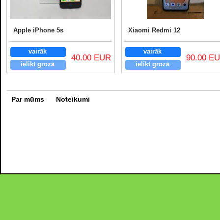
Apple iPhone 5s
Xiaomi Redmi 12
vairāk
vairāk
40.00 EUR
90.00 E
ielikt grozā
ielikt grozā
Par mūms
Noteikumi