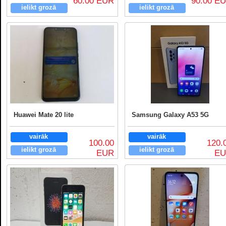
60.00 EUR
90.00 E
ielikt grozā
ielikt grozā
Huawei Mate 20 lite
Samsung Galaxy A53 5G
vairāk
vairāk
100.00
120.
ielikt grozā
ielikt grozā
EUR
E