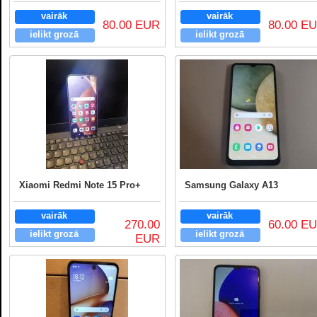
vairāk
vairāk
80.00 EUR
80.00 E
ielikt grozā
ielikt grozā
Xiaomi Redmi Note 15 Pro+
Samsung Galaxy A13
vairāk
vairāk
270.00
60.00 E
ielikt grozā
ielikt grozā
EUR