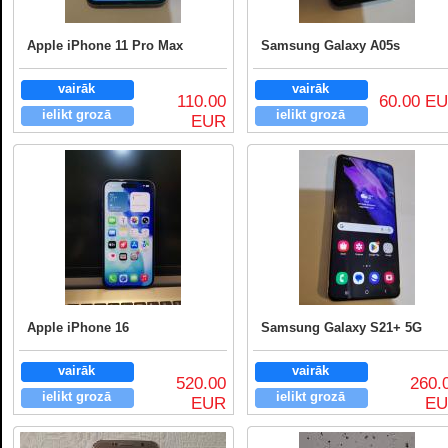
Apple iPhone 11 Pro Max
Samsung Galaxy A05s
vairāk
vairāk
110.00
60.00 E
ielikt grozā
ielikt grozā
EUR
Apple iPhone 16
Samsung Galaxy S21+ 5G
vairāk
vairāk
520.00
260.
ielikt grozā
ielikt grozā
EUR
E