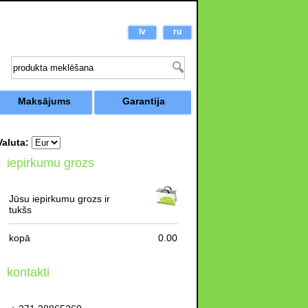
lv
ru
Maksājums
Garantija
Valuta:
iepirkumu grozs
Jūsu iepirkumu grozs ir
tukšs
kopā
0.00
kontakti