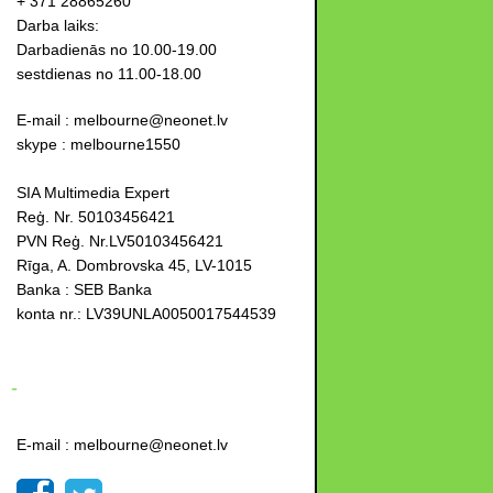
+ 371 28865260
Darba laiks:
Darbadienās no 10.00-19.00
sestdienas no 11.00-18.00
E-mail : melbourne@neonet.lv
skype : melbourne1550
SIA Multimedia Expert
Reģ. Nr. 50103456421
PVN Reģ. Nr.LV50103456421
Rīga, A. Dombrovska 45, LV-1015
Banka : SEB Banka
konta nr.: LV39UNLA0050017544539
-
E-mail : melbourne@neonet.lv