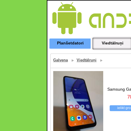
Planšetdatori
Viedtālruņi
Galvena
Viedtālruņi
Samsung Ga
7
ielikt gr
atpakaļ