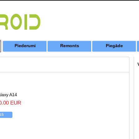
Piederumi
Remonts
Piegāde
laxy A14
0.00 EUR
ozā