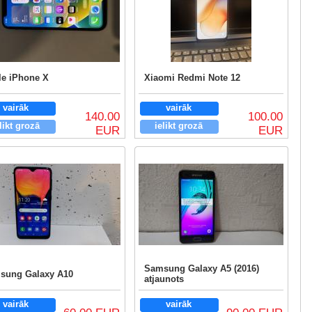
le iPhone X
Xiaomi Redmi Note 12
vairāk
vairāk
140.00
100.00
likt grozā
ielikt grozā
EUR
EUR
Samsung Galaxy A5 (2016)
sung Galaxy A10
atjaunots
vairāk
vairāk