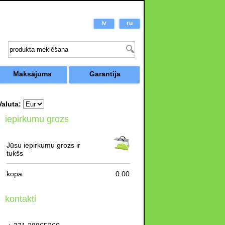
lv
ru
Maksājums
Garantija
Valuta:
iepirkumu grozs
Jūsu iepirkumu grozs ir
tukšs
kopā
0.00
kontakti