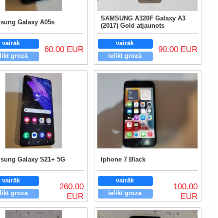
SAMSUNG A320F Galaxy A3
sung Galaxy A05s
(2017) Gold atjaunots
vairāk
vairāk
60.00 EUR
90.00 EUR
likt grozā
ielikt grozā
sung Galaxy S21+ 5G
Iphone 7 Black
vairāk
vairāk
260.00
100.00
likt grozā
ielikt grozā
EUR
EUR