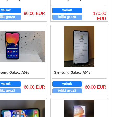
vairāk
vairāk
90.00 EUR
170.00
likt grozā
ielikt grozā
EUR
sung Galaxy A02s
Samsung Galaxy A04s
vairāk
vairāk
60.00 EUR
60.00 EUR
likt grozā
ielikt grozā