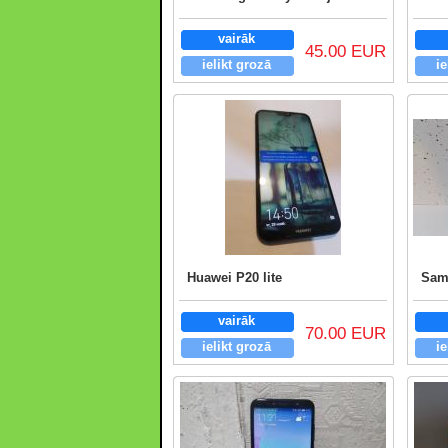
vairāk
45.00 EUR
ielikt grozā
ie
Huawei P20 lite
Sam
vairāk
70.00 EUR
ielikt grozā
ie