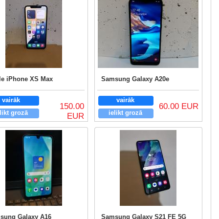
le iPhone XS Max
Samsung Galaxy A20e
vairāk
vairāk
150.00
60.00 EUR
likt grozā
ielikt grozā
EUR
sung Galaxy A16
Samsung Galaxy S21 FE 5G