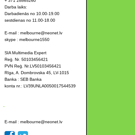
+ 371 28865260
Darba laiks:
Darbadienās no 10.00-19.00
sestdienas no 11.00-18.00
E-mail : melbourne@neonet.lv
skype : melbourne1550
SIA Multimedia Expert
Reģ. Nr. 50103456421
PVN Reģ. Nr.LV50103456421
Rīga, A. Dombrovska 45, LV-1015
Banka : SEB Banka
konta nr.: LV39UNLA0050017544539
-
E-mail : melbourne@neonet.lv