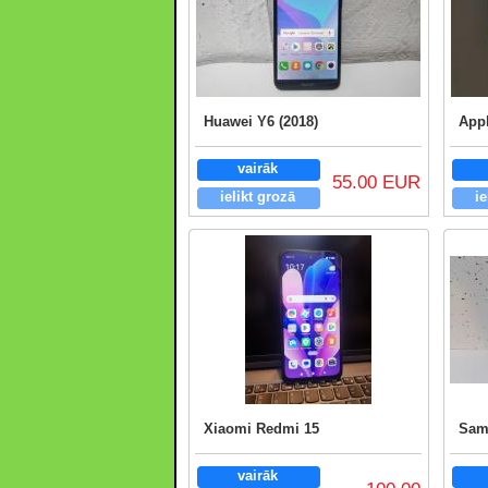
Huawei Y6 (2018)
App
vairāk
55.00 EUR
ielikt grozā
ie
Xiaomi Redmi 15
Sam
vairāk