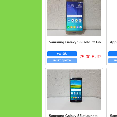
Samsung Galaxy S6 Gold 32 Gb
App
vairāk
75.00 EUR
ielikt grozā
ie
Samsung Galaxy S5 atjaunots
Sam