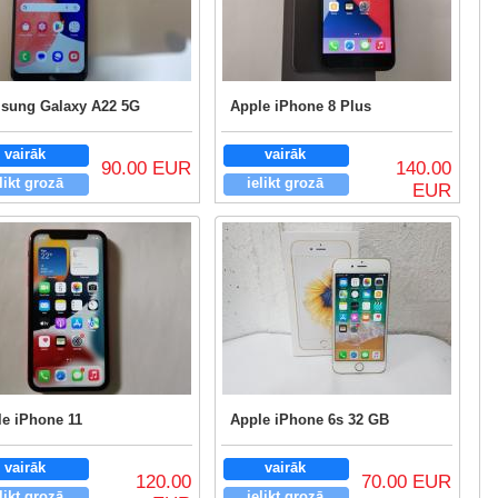
sung Galaxy A22 5G
Apple iPhone 8 Plus
vairāk
vairāk
90.00 EUR
140.00
likt grozā
ielikt grozā
EUR
e iPhone 11
Apple iPhone 6s 32 GB
vairāk
vairāk
120.00
70.00 EUR
likt grozā
ielikt grozā