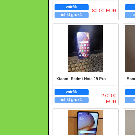
vairāk
80.00 EUR
ielikt grozā
ie
Xiaomi Redmi Note 15 Pro+
Sam
vairāk
270.00
ielikt grozā
ie
EUR