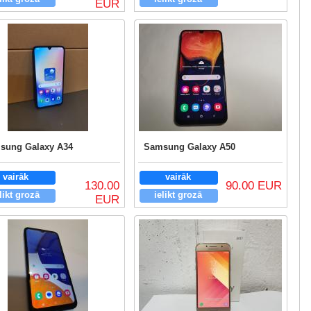
EUR
sung Galaxy A34
Samsung Galaxy A50
vairāk
vairāk
130.00
90.00 EUR
likt grozā
ielikt grozā
EUR