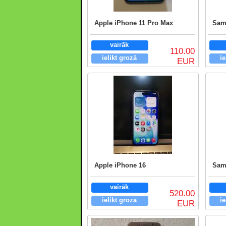
Apple iPhone 11 Pro Max
Sam
vairāk
110.00
ielikt grozā
ie
EUR
Apple iPhone 16
Sam
vairāk
520.00
ielikt grozā
ie
EUR