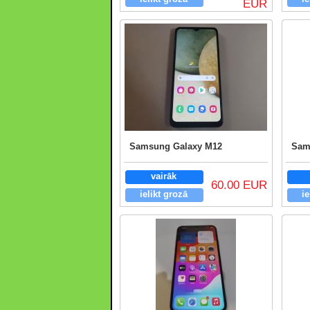
EUR
Samsung Galaxy M12
Sam
vairāk
60.00 EUR
ielikt grozā
ie