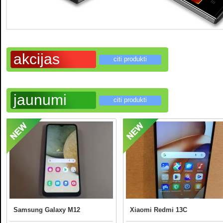
akcijas
citi produkti
jaunumi
citi produkti
Samsung Galaxy M12
Xiaomi Redmi 13C