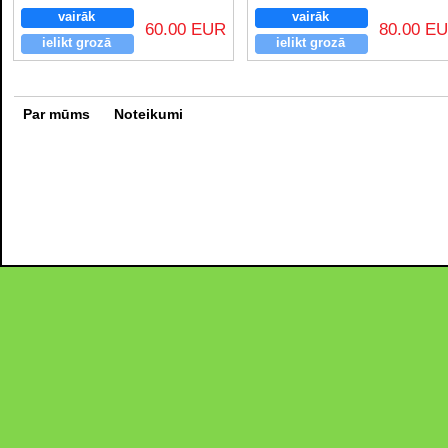
vairāk
vairāk
60.00 EUR
80.00 E
ielikt grozā
ielikt grozā
Par mūms
Noteikumi