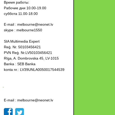
Время работы:
Рабочие дни 10.00-19.00
суббота 11.00-18.00
E-mail : melbourne@neonet.lv
skype : melbourne1550
SIA Multimedia Expert
Reģ. Nr. 50103456421
PVN Reģ. Nr.LV50103456421
Rīga, A. Dombrovska 45, LV-1015
Banka : SEB Banka
konta nr.: LV39UNLA0050017544539
-
E-mail : melbourne@neonet.lv