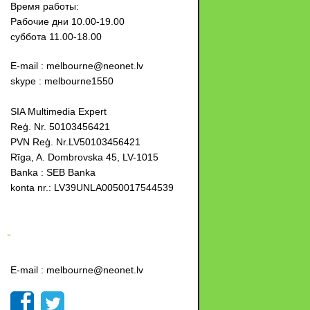
Время работы:
Рабочие дни 10.00-19.00
суббота 11.00-18.00
E-mail : melbourne@neonet.lv
skype : melbourne1550
SIA Multimedia Expert
Reģ. Nr. 50103456421
PVN Reģ. Nr.LV50103456421
Rīga, A. Dombrovska 45, LV-1015
Banka : SEB Banka
konta nr.: LV39UNLA0050017544539
-
E-mail : melbourne@neonet.lv