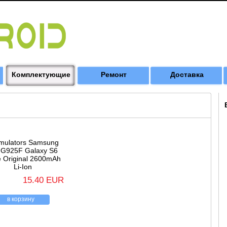
Комплектующие
Ремонт
Доставка
mulators Samsung
G925F Galaxy S6
 Original 2600mAh
Li-Ion
15.40 EUR
в корзину
назад