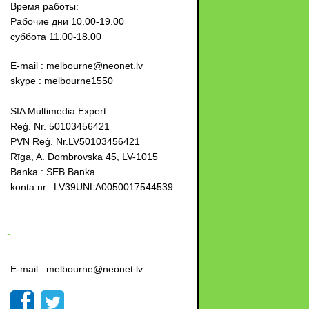
Время работы:
Рабочие дни 10.00-19.00
суббота 11.00-18.00
E-mail : melbourne@neonet.lv
skype : melbourne1550
SIA Multimedia Expert
Reģ. Nr. 50103456421
PVN Reģ. Nr.LV50103456421
Rīga, A. Dombrovska 45, LV-1015
Banka : SEB Banka
konta nr.: LV39UNLA0050017544539
-
E-mail : melbourne@neonet.lv