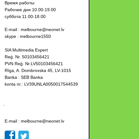
Время работы:
Рабочие дни 10.00-19.00
суббота 11.00-18.00
E-mail : melbourne@neonet.lv
skype : melbourne1550
SIA Multimedia Expert
Reģ. Nr. 50103456421
PVN Reģ. Nr.LV50103456421
Rīga, A. Dombrovska 45, LV-1015
Banka : SEB Banka
konta nr.: LV39UNLA0050017544539
-
E-mail : melbourne@neonet.lv