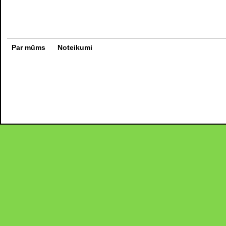
Par mūms
Noteikumi