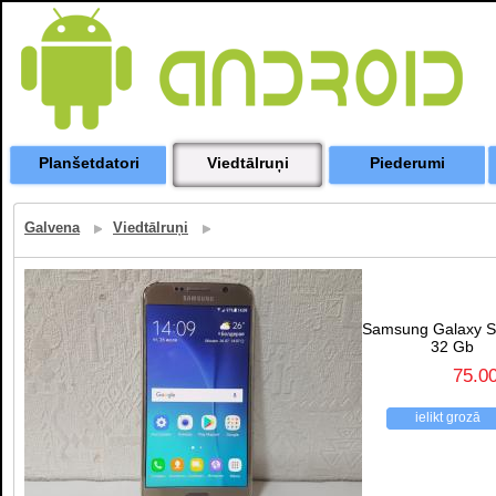
Planšetdatori
Viedtālruņi
Piederumi
Galvena
Viedtālruņi
Samsung Galaxy S
32 Gb
75.0
ielikt grozā
atpakaļ