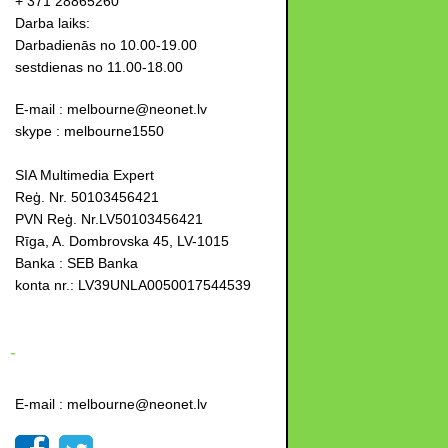
+ 371 28865260
Darba laiks:
Darbadienās no 10.00-19.00
sestdienas no 11.00-18.00
E-mail : melbourne@neonet.lv
skype : melbourne1550
SIA Multimedia Expert
Reģ. Nr. 50103456421
PVN Reģ. Nr.LV50103456421
Rīga, A. Dombrovska 45, LV-1015
Banka : SEB Banka
konta nr.: LV39UNLA0050017544539
-
E-mail : melbourne@neonet.lv