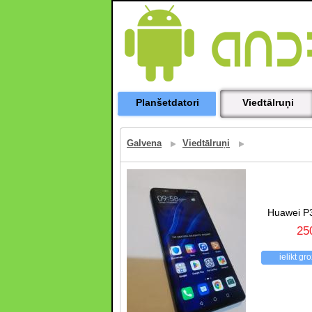
Planšetdatori
Viedtālruņi
Galvena
Viedtālruņi
Huawei P
25
ielikt gr
atpakaļ