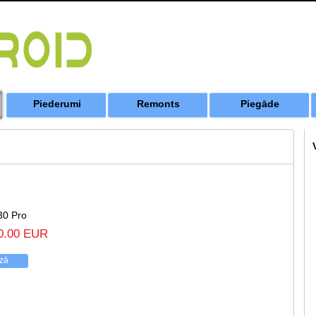
Piederumi
Remonts
Piegāde
30 Pro
0.00 EUR
ozā