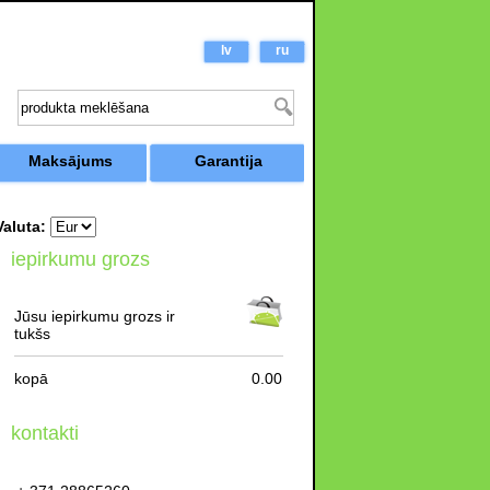
lv
ru
Maksājums
Garantija
Valuta:
iepirkumu grozs
Jūsu iepirkumu grozs ir
tukšs
kopā
0.00
kontakti