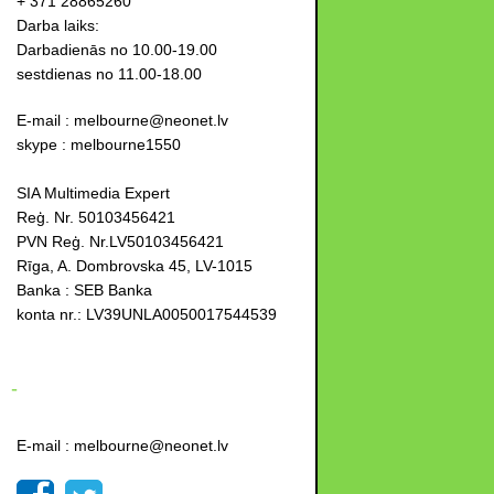
+ 371 28865260
Darba laiks:
Darbadienās no 10.00-19.00
sestdienas no 11.00-18.00
E-mail : melbourne@neonet.lv
skype : melbourne1550
SIA Multimedia Expert
Reģ. Nr. 50103456421
PVN Reģ. Nr.LV50103456421
Rīga, A. Dombrovska 45, LV-1015
Banka : SEB Banka
konta nr.: LV39UNLA0050017544539
-
E-mail : melbourne@neonet.lv