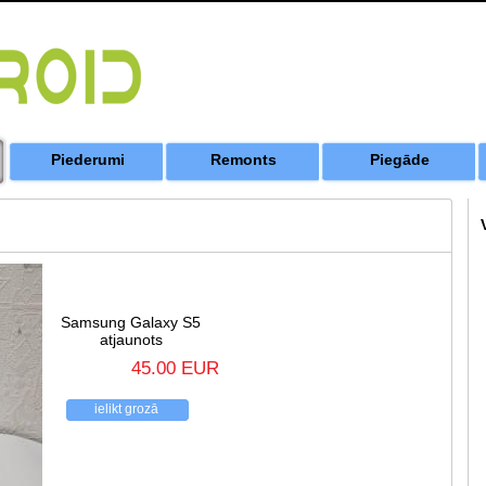
Piederumi
Remonts
Piegāde
Samsung Galaxy S5
atjaunots
45.00 EUR
ielikt grozā
atpakaļ