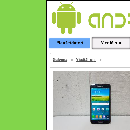
Planšetdatori
Viedtālruņi
Galvena
Viedtālruņi