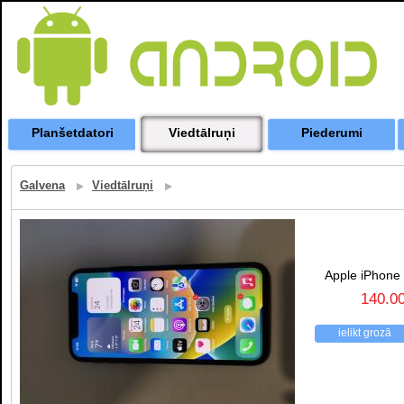
Planšetdatori
Viedtālruņi
Piederumi
Galvena
Viedtālruņi
Apple iPhone
140.0
ielikt grozā
atpakaļ