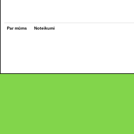
Par mūms
Noteikumi