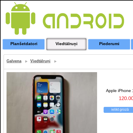
Planšetdatori
Viedtālruņi
Piederumi
Galvena
Viedtālruņi
Apple iPhone 
120.0
ielikt grozā
atpakaļ