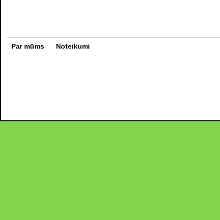
Par mūms
Noteikumi