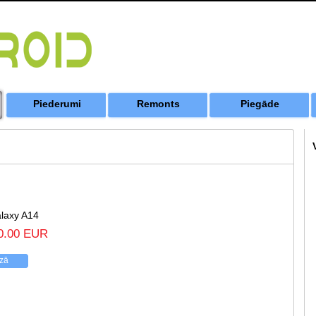
Piederumi
Remonts
Piegāde
laxy A14
0.00 EUR
ozā