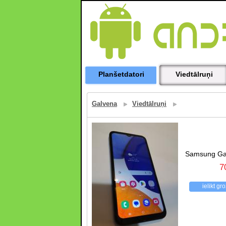
Planšetdatori
Viedtālruņi
Galvena
Viedtālruņi
Samsung Ga
7
ielikt gr
atpakaļ