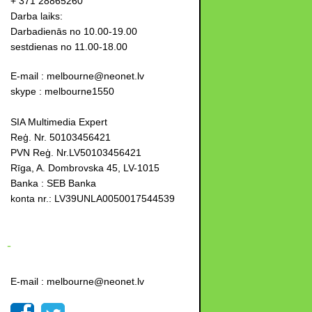
+ 371 28865260
Darba laiks:
Darbadienās no 10.00-19.00
sestdienas no 11.00-18.00
E-mail : melbourne@neonet.lv
skype : melbourne1550
SIA Multimedia Expert
Reģ. Nr. 50103456421
PVN Reģ. Nr.LV50103456421
Rīga, A. Dombrovska 45, LV-1015
Banka : SEB Banka
konta nr.: LV39UNLA0050017544539
-
E-mail : melbourne@neonet.lv