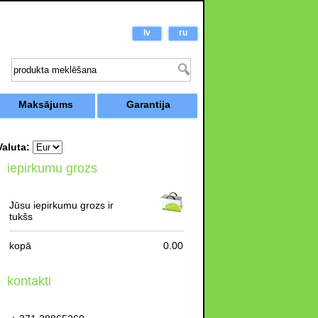
lv
ru
Maksājums
Garantija
Valuta:
iepirkumu grozs
Jūsu iepirkumu grozs ir
tukšs
kopā
0.00
kontakti