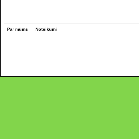
Par mūms
Noteikumi