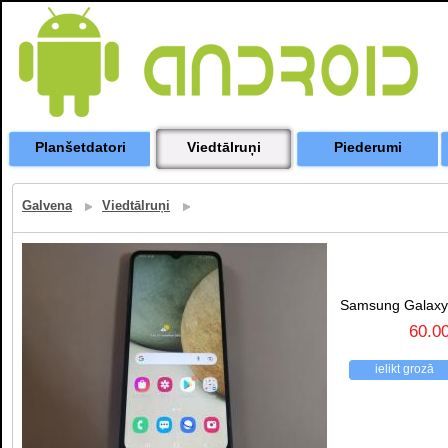
Planšetdatori
Viedtālruņi
Piederumi
Galvena
Viedtālruņi
Samsung Galaxy
60.0
ielikt grozā
atpakaļ