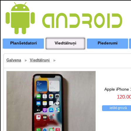
Planšetdatori
Viedtālruņi
Piederumi
Galvena
Viedtālruņi
Apple iPhone 
120.0
ielikt grozā
atpakaļ