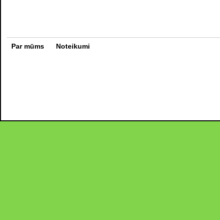
Par mūms
Noteikumi