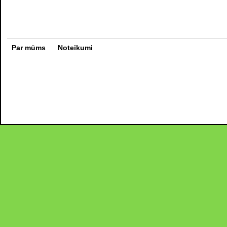
Par mūms
Noteikumi