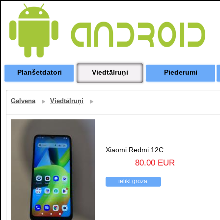
Planšetdatori
Viedtālruņi
Piederumi
Galvena
Viedtālruņi
Xiaomi Redmi 12C
80.00 EUR
ielikt grozā
atpakaļ