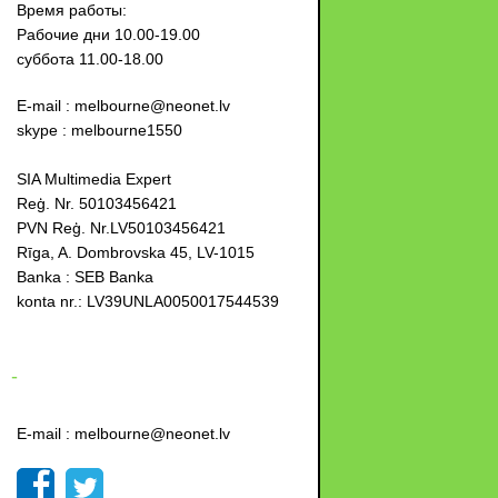
Время работы:
Рабочие дни 10.00-19.00
суббота 11.00-18.00
E-mail : melbourne@neonet.lv
skype : melbourne1550
SIA Multimedia Expert
Reģ. Nr. 50103456421
PVN Reģ. Nr.LV50103456421
Rīga, A. Dombrovska 45, LV-1015
Banka : SEB Banka
konta nr.: LV39UNLA0050017544539
-
E-mail : melbourne@neonet.lv