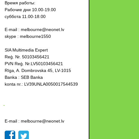
Время работы:
Рабочие дни 10.00-19.00
суббота 11.00-18.00
E-mail : melbourne@neonet.lv
skype : melbourne1550
SIA Multimedia Expert
Reģ. Nr. 50103456421
PVN Reģ. Nr.LV50103456421
Rīga, A. Dombrovska 45, LV-1015
Banka : SEB Banka
konta nr.: LV39UNLA0050017544539
-
E-mail : melbourne@neonet.lv