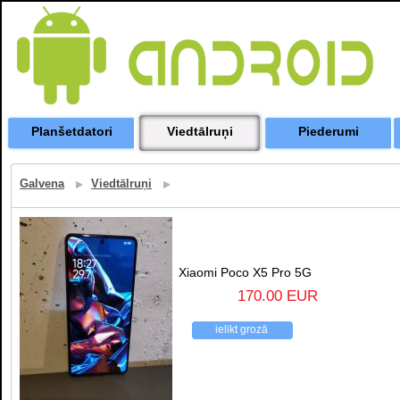
Planšetdatori
Viedtālruņi
Piederumi
Galvena
Viedtālruņi
Xiaomi Poco X5 Pro 5G
170.00 EUR
ielikt grozā
atpakaļ