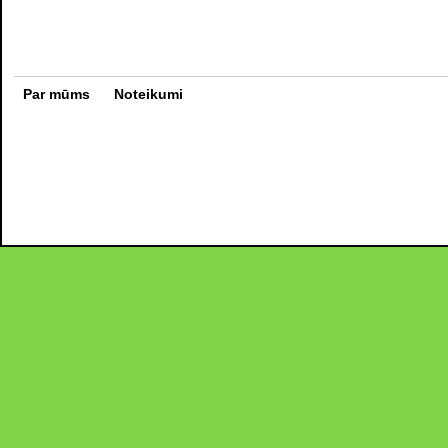
Par mūms
Noteikumi