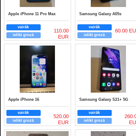
Apple iPhone 11 Pro Max
Samsung Galaxy A05s
vairāk
vairāk
110.00
60.00 E
ielikt grozā
ielikt grozā
EUR
Apple iPhone 16
Samsung Galaxy S21+ 5G
vairāk
vairāk
520.00
260.
ielikt grozā
ielikt grozā
EUR
E