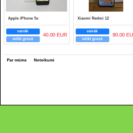
Apple iPhone 5s
Xiaomi Redmi 12
vairāk
vairāk
40.00 EUR
90.00 E
ielikt grozā
ielikt grozā
Par mūms
Noteikumi