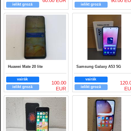
60.00 EUR
90.00 E
ielikt grozā
ielikt grozā
Huawei Mate 20 lite
Samsung Galaxy A53 5G
vairāk
vairāk
100.00
120.
ielikt grozā
ielikt grozā
EUR
E