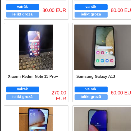
vairāk
vairāk
80.00 EUR
80.00 E
ielikt grozā
ielikt grozā
Xiaomi Redmi Note 15 Pro+
Samsung Galaxy A13
vairāk
vairāk
270.00
60.00 E
ielikt grozā
ielikt grozā
EUR